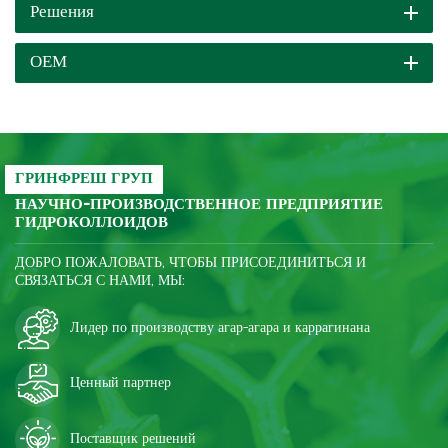
эластичность продукта,
Решения
жевательную способность,
улучшить белизну и яркость,
ОЕМ
пригодность для
приготовления пищи,
устойчивость к
замораживанию-оттаиванию
и ингибировать
ретроградацию крахмала;
ГРИНФРЕШ ГРУП
после замораживания
НАУЧНО-ПРОИЗВОДСТВЕННОЕ ПРЕДПРИЯТИЕ
ГИДРОКОЛЛОИДОВ
продукт становится
значительно более хрупким,
ДОБРО ПОЖАЛОВАТЬ, ЧТОБЫ ПРИСОЕДИНИТЬСЯ И
улучшается качество и
СВЯЗАТЬСЯ С НАМИ, МЫ:
снижаются затраты.
Лидер по производству агар-агара и каррагинана
Ценный партнер
Поставщик решений