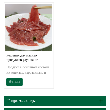
Решения для мясных
продуктов улучшают
текстуру мяса
Продукт в основном состоит
из конжака, каррагинана и
других натуральных
Деталь
коллоидов с синергическим
эффектом, высокой
вязкостью, высокой
стоимостью и необратимым
Гидроколлоиды
нагреванием.Может повысить