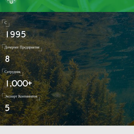
С
1
9
9
5
Дочернее Предприятие
8
Сотрудник
1
0
0
0
,
+
Экспорт Континентов
5