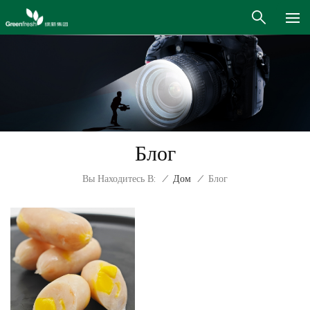
Блог
Вы Находитесь В:
/
Дом
/
Блог