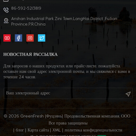
низкотемпературной, низкобелковой и маложирной.
86-592-5213819
Anshan Industrial Park,Zini Town,LongHai District ,FuJian
Province,P.R.China
НОВОСТНАЯ РАССЫЛКА
Для запросов о наших продуктах или прайс-листе, пожалуйста,
оставьте нам свой адрес электронной почты, и мы свяжемся с вами в
течение 24 часов.
© 2026 GreenFresh (Фуцзянь) Продовольственная компания, ООО .
Все права защищены
|
блог
|
Карта сайта
|
XML
|
политика конфиденциальности