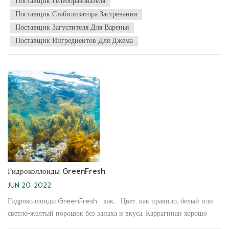
Поставщик Гелеобразователя
мясистости ●хорошее удержание воды ●содержат много
Поставщик Стабилизатора Застревания
витаминов ● вкус мягкий, кислый и сладкий Когда вы сделаете
Поставщик Загустителя Для Варенья
глоток, во рту раскроется клетчатка, сладость и кислинка мякоти.
Поставщик Ингредиентов Для Джема
Это ваш хороший партнер для завтрака, который подарит вам
бесконечное послевкусие! Гринфреш Групп может предоставить
вам индивидуальные решения для удовлетворения ваших
разнообразных потребностей.
Гидроколлоиды GreenFresh
JUN 20, 2022
Гидроколлоиды GreenFresh как, . Цвет, как правило, белый или
светло-желтый порошок без запаха и вкуса. Каррагинан хорошо
растворяется в воде и полностью растворяется при 80°С.C для