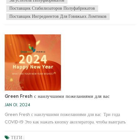
Загуститель Полуфабрикатов
познакомимся это~ Острые кусочки говядины Особенности
Поставщик Стабилизаторов Полуфабрикатов
продукта · Нежная и жевательная текстура ·Значительно увеличить
Поставщик Ингредиентов Для Говяжьих Ломтиков
выход мясных рулетов, и снизить уровень потерь при
приготовлении пищи ·Оказывает определенный эффект улучшения
при подавлении специфический запах и повышение устойчивости
к замораживанию-оттаиванию Возьмите кастрюлю супа, тоткуси
острую говядину В кастрюле катаются не только кусочки мясоно и
радость жизни Зеленый Свежий Группа может пПредоставим вам
более индивидуальные решения! Добро пожаловать, свяжитесь с
нами ~
Green Fresh с наилучшими пожеланиями для вас
JAN 01, 2024
Green Fresh с наилучшими пожеланиями для вас Три года
COVID-19 Это как нажать кнопку акселератора, чтобы выиграть
время It’уже 2024 год в мгновение ока Какие у вас новогодние
пожелания на 2024 год? Разбогатеть за одну ночь? Всего
ТЕГИ :