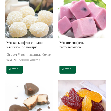
техническую поддержку на
техническую поддержку на
месте для наших клиентов, от
месте для наших клиентов, от
рецепта до конечной
рецепта до конечной
продукции. Мы всегда готовы
продукции. Мы всегда готовы
для вас и постоянно
для вас и постоянно
оказывать полную
оказывать полную
поддержку.
поддержку.
Мягкая конфета с полной
Мягкие конфеты
начинкой по центру
растительного
происхождения
Green Fresh накопила более
чем 20-летний опыт в
области технологий. Помимо
Деталь
Деталь
предоставления
высококачественной
продукции, Greenfresh
Group также предоставляет
нашим клиентам
техническую поддержку на
месте, от рецептов до
конечной продукции. Мы