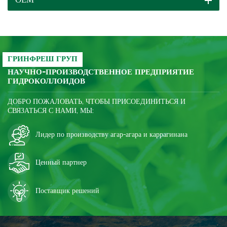
ОЕМ
и ингибировать
и ингибировать
ретроградацию крахмала;
ретроградацию крахмала;
после замораживания
после замораживания
продукт становится
продукт становится
значительно более хрупким,
значительно более хрупким,
ГРИНФРЕШ ГРУП
улучшается качество и
улучшается качество и
НАУЧНО-ПРОИЗВОДСТВЕННОЕ ПРЕДПРИЯТИЕ
снижаются затраты.
снижаются затраты.
ГИДРОКОЛЛОИДОВ
ДОБРО ПОЖАЛОВАТЬ, ЧТОБЫ ПРИСОЕДИНИТЬСЯ И
СВЯЗАТЬСЯ С НАМИ, МЫ:
Лидер по производству агар-агара и каррагинана
Ценный партнер
Поставщик решений