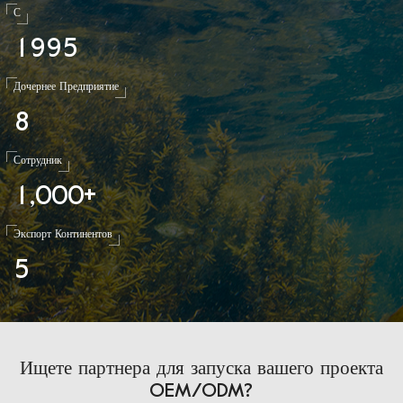
С
1
9
9
5
Дочернее Предприятие
8
Сотрудник
1
0
0
0
,
+
Экспорт Континентов
5
Ищете партнера для запуска вашего проекта
OEM/ODM?