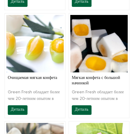
Деталь
Деталь
водорослей, в качестве
каррагинан, основное сырье -
основного сырья. Путем
агары. Путем научной
научной экстракции и
экстракции и смешивания
смешивания раствор прост в
раствор прост в эксплуатации
эксплуатации и устойчив к
и имеет сильную
кислотам.Его можно
общность.Его можно
использовать для
использовать для
производства различных
производства различных
мягких конфет и кексов.
мягких конфет из джема и
фруктового сока.
Очищаемая мягкая конфета
Мягкая конфета с большой
начинкой
Green Fresh обладает более
Green Fresh обладает более
чем 20-летним опытом в
чем 20-летним опытом в
области технологий. Помимо
области технологий. Помимо
Деталь
Деталь
предоставления
предоставления
высококачественной
высококачественной
продукции, Greenfresh
продукции, Greenfresh
Group также обеспечивает
Group также обеспечивает