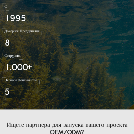
С
1
9
9
5
Дочернее Предприятие
8
Сотрудник
1
0
0
0
,
+
Экспорт Континентов
5
Ищете партнера для запуска вашего проекта
OEM/ODM?