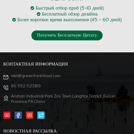
Быстрый отбор проб (5~10 дней)
Бесплатный обзор дизайна
Более короткое время выполнения (45 ~ 60 дней)
Получить Бесплатную Цитату
КОНТАКТНАЯ ИНФОРМАЦИЯ
mkt@greenfreshfood.com
86-592-5213819
Anshan Industrial Park,Zini Town,LongHai District ,FuJian
Province,P.R.China
НОВОСТНАЯ РАССЫЛКА