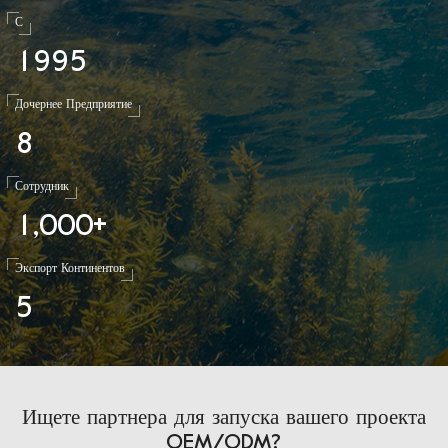
С
1
9
9
5
Дочернее Предприятие
8
Сотрудник
1
0
0
0
,
+
Экспорт Континентов
5
Ищете партнера для запуска вашего проекта
OEM/ODM?