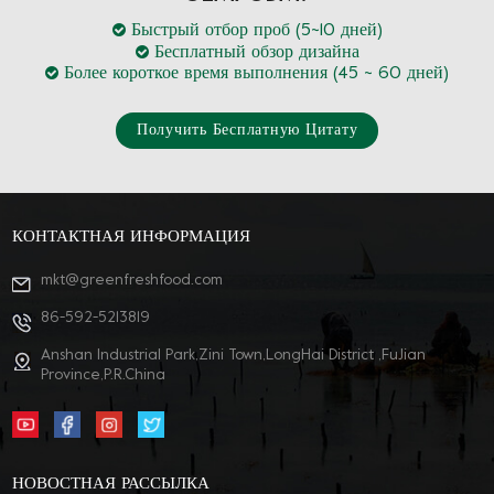
Быстрый отбор проб (5~10 дней)
Бесплатный обзор дизайна
Более короткое время выполнения (45 ~ 60 дней)
Получить Бесплатную Цитату
КОНТАКТНАЯ ИНФОРМАЦИЯ
mkt@greenfreshfood.com
86-592-5213819
Anshan Industrial Park,Zini Town,LongHai District ,FuJian
Province,P.R.China
НОВОСТНАЯ РАССЫЛКА