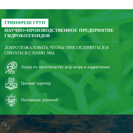
эластичность и хрупкость
колбасы, а также улучшить ее.
устойчивость крахмала к
морозостойкости.
ГРИНФРЕШ ГРУП
НАУЧНО-ПРОИЗВОДСТВЕННОЕ ПРЕДПРИЯТИЕ
ГИДРОКОЛЛОИДОВ
ДОБРО ПОЖАЛОВАТЬ, ЧТОБЫ ПРИСОЕДИНИТЬСЯ И
СВЯЗАТЬСЯ С НАМИ, МЫ:
Лидер по производству агар-агара и каррагинана
Ценный партнер
Поставщик решений
С