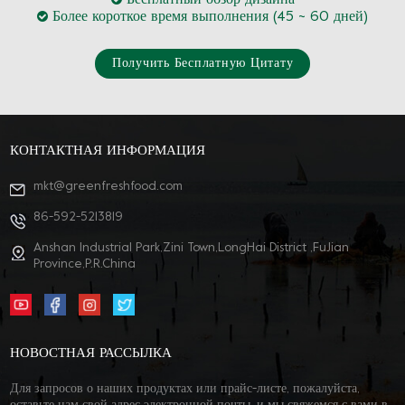
Более короткое время выполнения (45 ~ 60 дней)
Получить Бесплатную Цитату
КОНТАКТНАЯ ИНФОРМАЦИЯ
mkt@greenfreshfood.com
86-592-5213819
Anshan Industrial Park,Zini Town,LongHai District ,FuJian
Province,P.R.China
НОВОСТНАЯ РАССЫЛКА
Для запросов о наших продуктах или прайс-листе, пожалуйста,