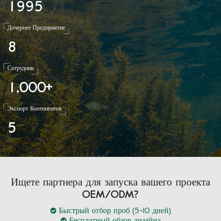
1
9
9
5
Дочернее Предприятие
8
Сотрудник
1
0
0
0
,
+
Экспорт Континентов
5
Ищете партнера для запуска вашего проекта
OEM/ODM?
Быстрый отбор проб (5~10 дней)
Бесплатный обзор дизайна