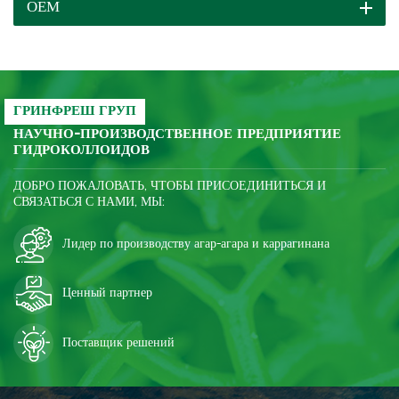
ОЕМ
пригодность для
приготовления пищи,
устойчивость к
замораживанию-оттаиванию
и ингибировать
ретроградацию крахмала;
ГРИНФРЕШ ГРУП
после замораживания
НАУЧНО-ПРОИЗВОДСТВЕННОЕ ПРЕДПРИЯТИЕ
ГИДРОКОЛЛОИДОВ
продукт становится
значительно более хрупким,
ДОБРО ПОЖАЛОВАТЬ, ЧТОБЫ ПРИСОЕДИНИТЬСЯ И
улучшается качество и
СВЯЗАТЬСЯ С НАМИ, МЫ:
снижаются затраты.
Лидер по производству агар-агара и каррагинана
Ценный партнер
Поставщик решений