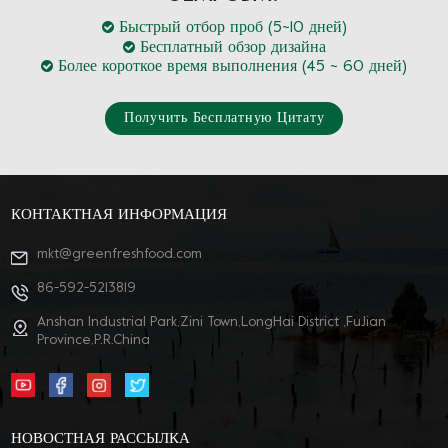
Быстрый отбор проб (5~10 дней)
Бесплатный обзор дизайна
Более короткое время выполнения (45 ~ 60 дней)
Получить Бесплатную Цитату
КОНТАКТНАЯ ИНФОРМАЦИЯ
mkt@greenfreshfood.com
86-592-5213819
Anshan Industrial Park,Zini Town,LongHai District ,FuJian
Province,P.R.China
НОВОСТНАЯ РАССЫЛКА