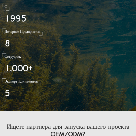
С
1
9
9
5
Дочернее Предприятие
8
Сотрудник
1
0
0
0
,
+
Экспорт Континентов
5
Ищете партнера для запуска вашего проекта
OEM/ODM?