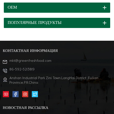
ОЕМ
ПОПУЛЯРНЫЕ ПРОДУКТЫ
КОНТАКТНАЯ ИНФОРМАЦИЯ
mkt@greenfreshfood.com
86-592-5213819
Anshan Industrial Park,Zini Town,LongHai District ,FuJian
Province,P.R.China
НОВОСТНАЯ РАССЫЛКА