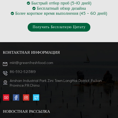
Быстрый отбор проб (5~10 дней)
Бесплатный обзор дизайна
Более короткое время выполнения (45 ~ 60 дней)
Получить Бесплатную Цитату
КОНТАКТНАЯ ИНФОРМАЦИЯ
mkt@greenfreshfood.com
86-592-5213819
Anshan Industrial Park,Zini Town,LongHai District ,FuJian
Province,P.R.China
НОВОСТНАЯ РАССЫЛКА