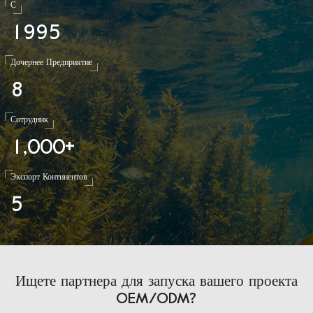
С
1
9
9
5
Дочернее Предприятие
8
Сотрудник
1
0
0
0
,
+
Экспорт Континентов
5
Ищете партнера для запуска вашего проекта
OEM/ODM?