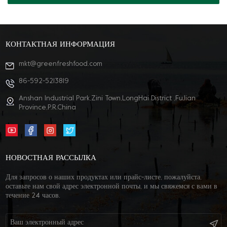
КОНТАКТНАЯ ИНФОРМАЦИЯ
mkt@greenfreshfood.com
86-592-5213819
Anshan Industrial Park,Zini Town,LongHai District ,FuJian
Province,P.R.China
НОВОСТНАЯ РАССЫЛКА
Для запросов о наших продуктах или прайс-листе, пожалуйста,
оставьте нам свой адрес электронной почты, и мы свяжемся с вами в
течение 24 часов.